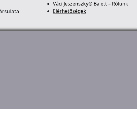
Váci Jeszenszky® Balett – Rólunk
ársulata
Elérhetőségek