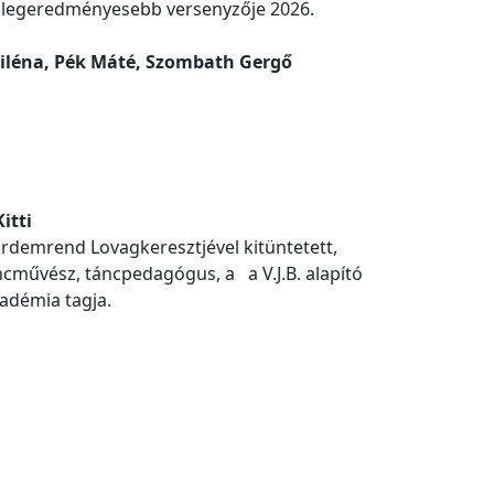
 legeredményesebb versenyzője 2026.
 Miléna, Pék Máté, Szombath Gergő
itti
demrend Lovagkeresztjével kitüntetett,
cművész, táncpedagógus, a a V.J.B. alapító
adémia tagja.