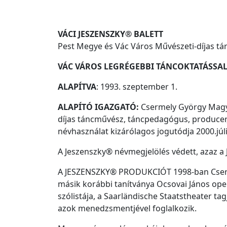
VÁCI JESZENSZKY® BALETT
Pest Megye és Vác Város Művészeti-díjas tá
VÁC VÁROS LEGRÉGEBBI TÁNCOKTATÁSS
ALAPÍTVA
: 1993. szeptember 1.
ALAPÍTÓ IGAZGATÓ:
Csermely György Magya
díjas táncművész, táncpedagógus, producer,
névhasználat kizárólagos jogutódja 2000.júli
A Jeszenszky® névmegjelölés védett, azaz a 
A JESZENSZKY® PRODUKCIÓT 1998-ban Csermel
másik korábbi tanítványa Ocsovai János op
szólistája, a Saarländische Staatstheater ta
azok menedzsmentjével foglalkozik.