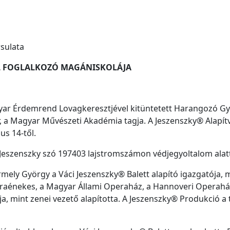
rsulata
AL FOGLALKOZÓ MAGÁNISKOLÁJA
r Érdemrend Lovagkeresztjével kitüntetett Harangozó Gyu
 a Magyar Művészeti Akadémia tagja. A Jeszenszky® Alapítv
us 14-től.
Jeszenszky szó 197403 lajstromszámon védjegyoltalom alatt 
y György a Váci Jeszenszky® Balett alapító igazgatója, m
eraénekes, a Magyar Állami Operaház, a Hannoveri Operaház
gja, mint zenei vezető alapította. A Jeszenszky® Produkció 