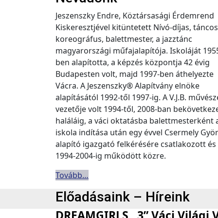
Jeszenszky Endre, Köztársasági Érdemrend
Kiskeresztjével kitüntetett Nívó-díjas, táncos
koreográfus, balettmester, a jazztánc
magyarországi műfajalapítója. Iskoláját 195
ben alapította, a képzés központja 42 évig
Budapesten volt, majd 1997-ben áthelyezte
Vácra. A Jeszenszky® Alapítvány elnöke
alapításától 1992-től 1997-ig. A V.J.B. művész
vezetője volt 1994-től, 2008-ban bekövetkez
haláláig, a váci oktatásba balettmesterként 
iskola indítása után egy évvel Csermely Gyö
alapító igazgató felkérésére csatlakozott és
1994-2004-ig működött közre.
Tovább…
Előadásaink – Híreink
DREAMGIRLS „3” Váci Világi V