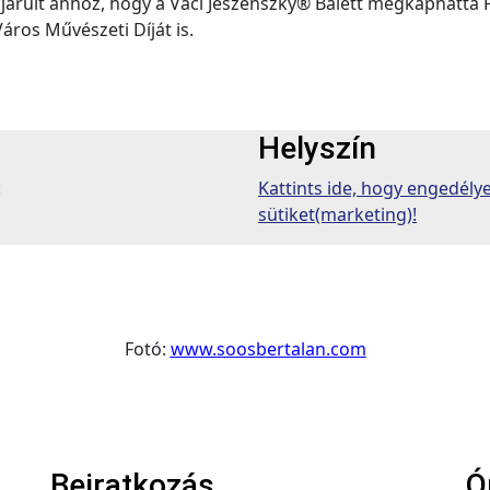
rult ahhoz, hogy a Váci Jeszenszky® Balett megkaphatta 
ros Művészeti Díját is.
Helyszín
:
Kattints ide, hogy engedél
sütiket(marketing)!
Fotó:
www.soosbertalan.com
Beiratkozás
Ó