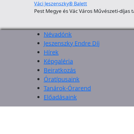
Váci Jeszenszky® Balett
Pest Megye és Vác Város Művészeti-díjas t
Névadónk
Jeszenszky Endre Díj
Hírek
Képgaléria
Beiratkozás
Óratípusaink
Tanárok-Órarend
Előadásaink