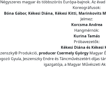
Négyszeres magyar és többszörös Európa-bajnok. Az évad
Koreográfusok:
Bóna Gábor, Kékesi Diána, Kékesi Kitti, Marinkovits
Jelmez:
Korcsma Andrea
Hangmérnök:
Kurina Tamás
Próbavezetők:
Kékesi Diána és Kékesi K
szenszky® Produkció,
producer Csermely György
Magyar Ér
gozó Gyula, Jeszenszky Endre és Táncművészetért-díjas tán
igazgatója, a Magyar Művészeti Ak