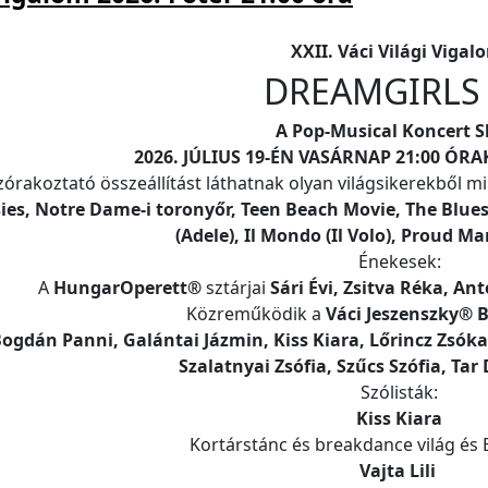
XXII. Váci Világi Vigal
DREA
MGIRL
A Pop-Musical Koncert 
2026. JÚLIUS 19-ÉN VASÁRNAP 21:00 ÓR
zórakoztató összeállítást láthatnak olyan világsikerekből m
es, Notre Dame-i toronyőr, Teen Beach Movie, The Blue
(Adele), Il Mondo (Il Volo), Proud Ma
Énekesek:
A
HungarOperett®
sztárjai
Sári Évi, Zsitva Réka, Ant
Közreműködik a
Váci Jeszenszky® B
Bogdán Panni, Galántai Jázmin, Kiss Kiara, Lőrincz Zsó
Szalatnyai Zsófia, Szűcs Szófia, Tar 
Szólisták:
Kiss Kiara
Kortárstánc és breakdance világ és
Vajta Lili