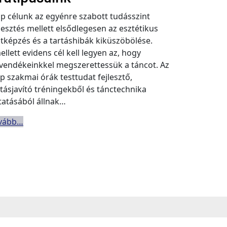
ap célunk az egyénre szabott tudásszint
jlesztés mellett elsődlegesen az esztétikus
stképzés és a tartáshibák kiküszöbölése.
llett evidens cél kell legyen az, hogy
vendékeinkkel megszerettessük a táncot.
Az
ap szakmai órák testtudat fejlesztő,
rtásjavító tréningekből és tánctechnika
tatásából állnak…
vább…