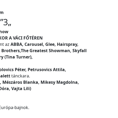
om
S
​”3
„
Show
AKOR A VÁCI FŐTÉREN
int az
ABBA, Carousel, Glee, Hairspray,
s Brothers,The Greatest Showman, Skyfall
ry (Tina Turner),
olovics Péter, Petrusovics Attila,
alett
tánckara.
ka, Mészáros Blanka, Mikesy Magdolna,
Dóra, Vajta Lili)
 Európa-bajnok.