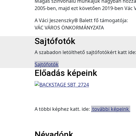
Magas színvonalú munkájuk nagyban hozzájá
2005-ben, majd ezt követően 2019-ben Vác Vá
A Váci Jeszenszky® Balett fő támogatója:
VÁC VÁROS ÖNKORMÁNYZATA
Sajtófotók
A szabadon letölthető sajtófotókért katt ide
Sajtófotók
Előadás képeink
A többi képhez katt. ide:
további képeink
Névadónk