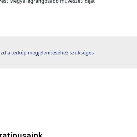
Pest Megye legrangosabb művészeti díját
yezd a térkép megjelenítéséhez szükséges
ratípusaink