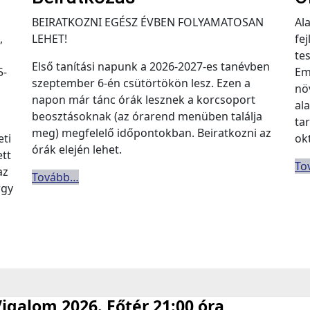
BEIRATKOZNI EGÉSZ ÉVBEN FOLYAMATOSAN
Al
,
LEHET!
fe
te
Első tanítási napunk a 2026-2027-es tanévben
5-
Eme
szeptember 6-én csütörtökön lesz. Ezen a
nö
napon már tánc órák lesznek a korcsoport
al
beosztásoknak (az órarend menüben találja
ta
meg) megfelelő időpontokban. Beiratkozni az
eti
ok
órák elején lehet.
ett
To
az
Tovább…
rgy
igalom 2026. Főtér 21:00 óra