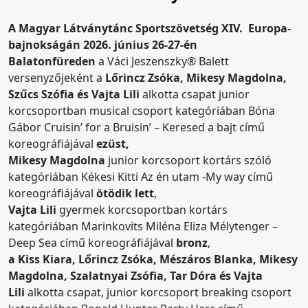
A Magyar Látványtánc Sportszövetség XIV. Europa-
bajnokságán 2026. június 26-27-én
Balatonfüreden
a
Váci Jeszenszky® Balett
versenyzőjeként a
Lőrincz Zsóka, Mikesy Magdolna,
Szűcs Szófia és Vajta Lili
alkotta csapat junior
korcsoportban musical csoport kategóriában Bóna
Gábor Cruisin’ for a Bruisin’ – Keresed a bajt című
koreográfiájával
ezüst,
Mikesy Magdolna
junior korcsoport kortárs szóló
kategóriában Kékesi Kitti Az én utam
-My way
című
koreográfiájával
ötödik lett
,
Vajta Lili
gyermek korcsoportban kortárs
kategóriában Marinkovits Miléna Eliza
Mélytenger –
Deep Sea
című koreográfiájával
bronz
,
a Kiss Kiara, Lőrincz Zsóka, Mészáros Blanka, Mikesy
Magdolna,
Szalatnyai Zsófia, Tar Dóra
és Vajta
Lili
alkotta csapat, junior korcsoport breaking csoport