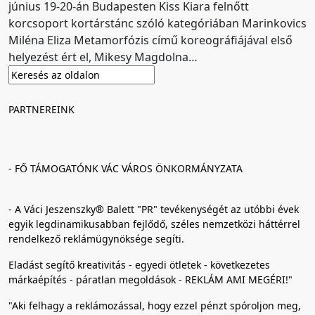
június 19-20-án Budapesten Kiss Kiara felnőtt
korcsoport kortárstánc szóló kategóriában Marinkovics
Miléna Eliza Metamorfózis című koreográfiájával első
helyezést ért el, Mikesy Magdolna…
PARTNEREINK
- FŐ TÁMOGATÓNK VÁC VÁROS ÖNKORMÁNYZATA
- A Váci Jeszenszky® Balett "PR" tevékenységét az utóbbi évek
egyik legdinamikusabban fejlődő, széles nemzetközi háttérrel
rendelkező reklámügynöksége segíti.
Eladást segítő kreativitás - egyedi ötletek - következetes
márkaépítés - páratlan megoldások - REKLÁM AMI MEGÉRI!"
"Aki felhagy a reklámozással, hogy ezzel pénzt spóroljon meg,