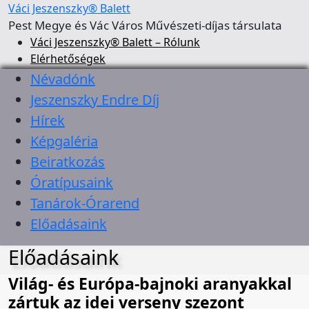
Váci Jeszenszky® Balett
Pest Megye és Vác Város Művészeti-díjas társulata
Váci Jeszenszky® Balett – Rólunk
Elérhetőségek
Névadónk
Jeszenszky Endre Díj
Hírek
Képgaléria
Beiratkozás
Óratípusaink
Tanárok-Órarend
Előadásaink
Előadásaink
Világ- és Európa-bajnoki aranyakkal
zártuk az idei verseny szezont