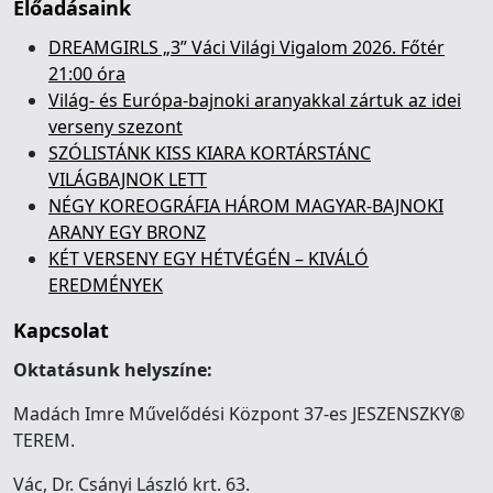
Előadásaink
DREAMGIRLS „3” Váci Világi Vigalom 2026. Főtér
21:00 óra
Világ- és Európa-bajnoki aranyakkal zártuk az idei
verseny szezont
SZÓLISTÁNK KISS KIARA KORTÁRSTÁNC
VILÁGBAJNOK LETT
NÉGY KOREOGRÁFIA HÁROM MAGYAR-BAJNOKI
ARANY EGY BRONZ
KÉT VERSENY EGY HÉTVÉGÉN – KIVÁLÓ
EREDMÉNYEK
Kapcsolat
Oktatásunk helyszíne:
Madách Imre Művelődési Központ 37-es JESZENSZKY®
TEREM.
Vác, Dr. Csányi László krt. 63.