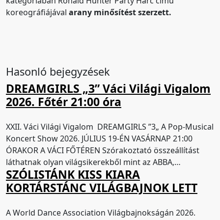
kategóriában Ronald Hunter Party Harc című
koreográfiájával
arany minősítést szerzett.
Hasonló bejegyzések
DREAMGIRLS „3” Váci Világi Vigalom
2026. Főtér 21:00 óra
XXII. Váci Világi Vigalom DREAMGIRLS ​”3„ A Pop-Musical
Koncert Show 2026. JÚLIUS 19-ÉN VASÁRNAP 21:00
ÓRAKOR A VÁCI FŐTÉREN Szórakoztató összeállítást
láthatnak olyan világsikerekből mint az ABBA,…
SZÓLISTÁNK KISS KIARA
KORTÁRSTÁNC VILÁGBAJNOK LETT
A World Dance Association Világbajnokságán 2026.