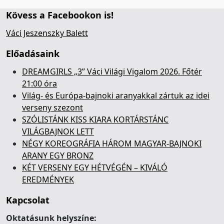
Kövess a Facebookon is!
Váci Jeszenszky Balett
Előadásaink
DREAMGIRLS „3” Váci Világi Vigalom 2026. Főtér
21:00 óra
Világ- és Európa-bajnoki aranyakkal zártuk az idei
verseny szezont
SZÓLISTÁNK KISS KIARA KORTÁRSTÁNC
VILÁGBAJNOK LETT
NÉGY KOREOGRÁFIA HÁROM MAGYAR-BAJNOKI
ARANY EGY BRONZ
KÉT VERSENY EGY HÉTVÉGÉN – KIVÁLÓ
EREDMÉNYEK
Kapcsolat
Oktatásunk helyszíne: