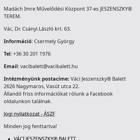
Madách Imre Művelődési Központ 37-es JESZENSZKY®
TEREM.
Vác, Dr. Csányi László krt. 63.
Információ
: Csermely György
Tel
: +36 30 201 1976
Email
: vacibalett@vacibalett.hu
Intézményünk postacíme:
Váci Jeszenszky® Balett
2626 Nagymaros, Vasút utca 22.
Állandó friss információkat rólunk a Facebook
oldalunkon találnak.
Jogi nyilatkozat - ÁSZF
Minden jog fenttartva!
VÁCI JESZENSZKY® BALETT