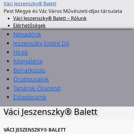
Váci Jeszenszky® Balett
Pest Megye és Vác Város Művészeti-díjas társulata
Váci Jeszenszky® Balett – Rólunk
Elérhetőségek
Névadónk
Jeszenszky Endre Díj
Hírek
Képgaléria
Beiratkozás
Óratípusaink
Tanárok-Órarend
Előadásaink
Váci Jeszenszky® Balett
VÁCI JESZENSZKY® BALETT