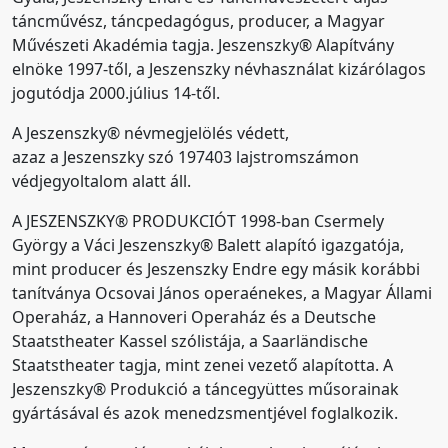
táncművész, táncpedagógus, producer, a Magyar
Művészeti Akadémia tagja. Jeszenszky® Alapítvány
elnöke 1997-től, a Jeszenszky névhasználat kizárólagos
jogutódja 2000.július 14-től.
A Jeszenszky® névmegjelölés védett,
azaz a Jeszenszky szó 197403 lajstromszámon
védjegyoltalom alatt áll.
A JESZENSZKY® PRODUKCIÓT 1998-ban Csermely
György a Váci Jeszenszky® Balett alapító igazgatója,
mint producer és Jeszenszky Endre egy másik korábbi
tanítványa Ocsovai János operaénekes, a Magyar Állami
Operaház, a Hannoveri Operaház és a Deutsche
Staatstheater Kassel szólistája, a Saarländische
Staatstheater tagja, mint zenei vezető alapította. A
Jeszenszky® Produkció a táncegyüttes műsorainak
gyártásával és azok menedzsmentjével foglalkozik.