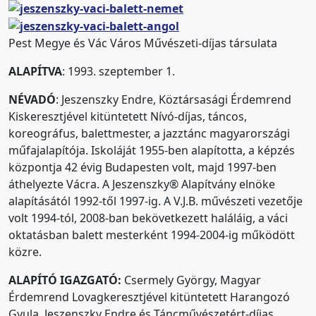
Pest Megye és Vác Város Művészeti-díjas társulata
ALAPÍTVA
: 1993. szeptember 1.
NÉVADÓ
: Jeszenszky Endre, Köztársasági Érdemrend
Kiskeresztjével kitüntetett Nívó-díjas, táncos,
koreográfus, balettmester, a jazztánc magyarországi
műfajalapítója. Iskoláját 1955-ben alapította, a képzés
központja 42 évig Budapesten volt, majd 1997-ben
áthelyezte Vácra. A Jeszenszky® Alapítvány elnöke
alapításától 1992-től 1997-ig. A V.J.B. művészeti vezetője
volt 1994-tól, 2008-ban bekövetkezett haláláig, a váci
oktatásban balett mesterként 1994-2004-ig működött
közre.
ALAPÍTÓ IGAZGATÓ:
Csermely György, Magyar
Érdemrend Lovagkeresztjével kitüntetett Harangozó
Gyula, Jeszenszky Endre és Táncművészetért-díjas