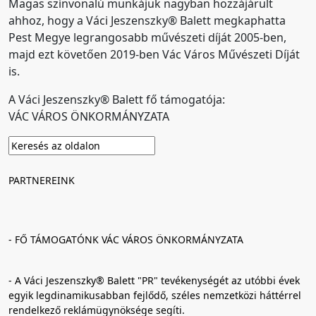
Magas színvonalú munkájuk nagyban hozzájárult
ahhoz, hogy a Váci Jeszenszky® Balett megkaphatta
Pest Megye legrangosabb művészeti díját 2005-ben,
majd ezt követően 2019-ben Vác Város Művészeti Díját
is.
A Váci Jeszenszky® Balett fő támogatója:
VÁC VÁROS ÖNKORMÁNYZATA
PARTNEREINK
- FŐ TÁMOGATÓNK VÁC VÁROS ÖNKORMÁNYZATA
- A Váci Jeszenszky® Balett "PR" tevékenységét az utóbbi évek
egyik legdinamikusabban fejlődő, széles nemzetközi háttérrel
rendelkező reklámügynöksége segíti.