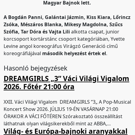
Magyar Bajnok lett.
A Bogdán Panni, Galántai Jázmin, Kiss Kiara, Lőrincz
Zsóka, Mészáros Blanka, Mikesy Magdolna, Szűcs
Szófia, Tar Dóra és Vajta Lili
alkotta csapat, junior
korcsoport kortárstánc csoport kategóriában, Yvette
Levine angol koreográfus Virágzó Generáció című
koreográfiájával
második helyezést értek el
.
Hasonló bejegyzések
DREAMGIRLS „3” Váci Világi Vigalom
2026. Főtér 21:00 óra
XXII. Váci Világi Vigalom DREAMGIRLS ​”3„ A Pop-Musical
Koncert Show 2026. JÚLIUS 19-ÉN VASÁRNAP 21:00
ÓRAKOR A VÁCI FŐTÉREN Szórakoztató összeállítást
láthatnak olyan világsikerekből mint az ABBA,…
Világ- és Európa-bajnoki aranyakkal