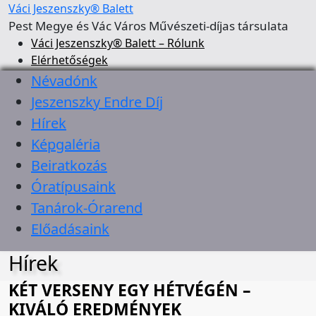
Váci Jeszenszky® Balett
Pest Megye és Vác Város Művészeti-díjas társulata
Váci Jeszenszky® Balett – Rólunk
Elérhetőségek
Névadónk
Jeszenszky Endre Díj
Hírek
Képgaléria
Beiratkozás
Óratípusaink
Tanárok-Órarend
Előadásaink
Hírek
KÉT VERSENY EGY HÉTVÉGÉN –
KIVÁLÓ EREDMÉNYEK