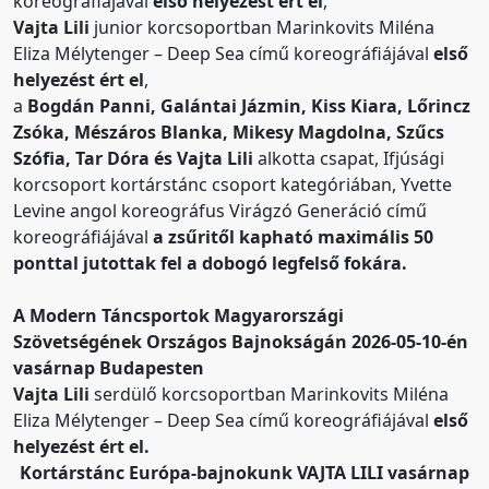
koreográfiájával
első helyezést ért el
,
Vajta Lili
junior korcsoportban Marinkovits Miléna
Eliza
Mélytenger – Deep Sea
című koreográfiájával
első
helyezést ért el
,
a
Bogdán Panni, Galántai Jázmin, Kiss Kiara, Lőrincz
Zsóka, Mészáros Blanka, Mikesy Magdolna, Szűcs
Szófia, Tar Dóra és Vajta Lili
alkotta csapat, Ifjúsági
korcsoport kortárstánc csoport kategóriában, Yvette
Levine angol koreográfus Virágzó Generáció című
koreográfiájával
a zsűritől kapható maximális 50
ponttal jutottak fel a dobogó legfelső fokára.
A Modern Táncsportok Magyarországi
Szövetségének Országos Bajnokságán 2026-05-10-én
vasárnap Budapesten
Vajta Lili
serdülő korcsoportban Marinkovits Miléna
Eliza
Mélytenger – Deep Sea
című koreográfiájával
első
helyezést ért el.
Kortárstánc Európa-bajnokunk VAJTA LILI vasárnap