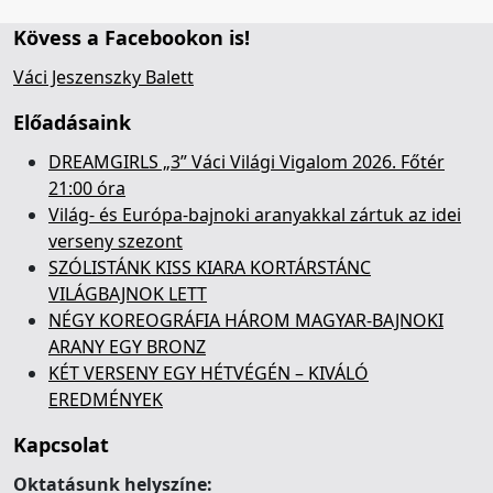
Kövess a Facebookon is!
Váci Jeszenszky Balett
Előadásaink
DREAMGIRLS „3” Váci Világi Vigalom 2026. Főtér
21:00 óra
Világ- és Európa-bajnoki aranyakkal zártuk az idei
verseny szezont
SZÓLISTÁNK KISS KIARA KORTÁRSTÁNC
VILÁGBAJNOK LETT
NÉGY KOREOGRÁFIA HÁROM MAGYAR-BAJNOKI
ARANY EGY BRONZ
KÉT VERSENY EGY HÉTVÉGÉN – KIVÁLÓ
EREDMÉNYEK
Kapcsolat
Oktatásunk helyszíne: