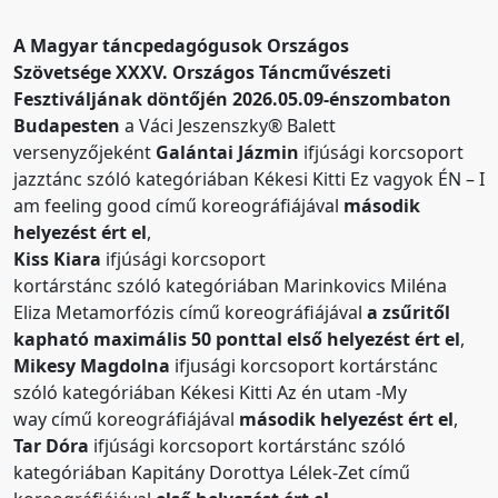
A Magyar táncpedagógusok Országos
Szövetség
e
XXXV. Országos Táncművészeti
Fesztiválján
ak döntőjén
2026.05.09-énszombaton
Budapesten
a
Váci Jeszenszky® Balett
versenyzőjeként
Galántai Jázmin
ifjúsági korcsoport
jazztánc szóló kategóriában Kékesi Kitti Ez vagyok ÉN
– I
am feeling good
című koreográfiájával
máso
dik
helyezést ért el
,
Kiss Kiara
ifjúsági korcsoport
kortárstánc
szóló
kategóriában Marinkovics Miléna
Eliza Metamorfózis című koreográfiájával
a zsűritől
kapható maximális 50 ponttal
első helyezést ért el
,
Mikesy Magdolna
ifjusági korcsoport kortárstánc
szóló kategóriában Kékesi Kitti Az én utam
-My
way
című koreográfiájával
második helyezést ért el
,
Tar Dóra
ifjúsági korcsoport kortárstánc szóló
kategóriában Kapitány Dorottya Lélek-Zet című