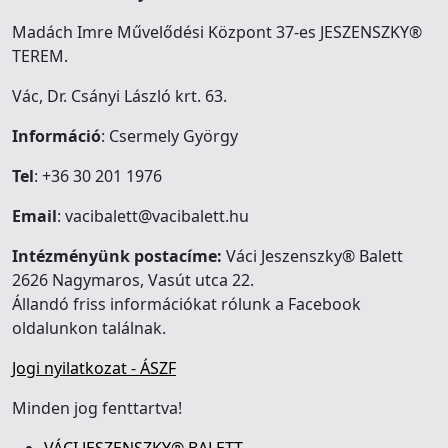
Madách Imre Művelődési Központ 37-es JESZENSZKY®
TEREM.
Vác, Dr. Csányi László krt. 63.
Információ
: Csermely György
Tel
: +36 30 201 1976
Email
: vacibalett@vacibalett.hu
Intézményünk postacíme:
Váci Jeszenszky® Balett
2626 Nagymaros, Vasút utca 22.
Állandó friss információkat rólunk a Facebook
oldalunkon találnak.
Jogi nyilatkozat - ÁSZF
Minden jog fenttartva!