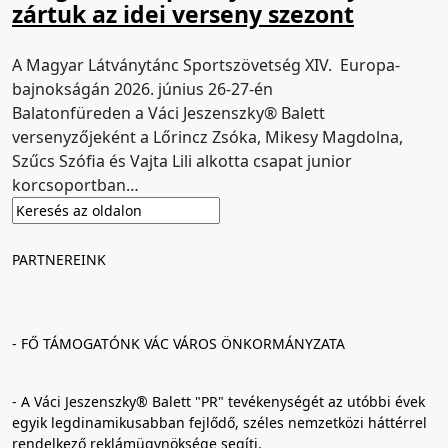
zártuk az idei verseny szezont
A Magyar Látványtánc Sportszövetség XIV. Europa-
bajnokságán 2026. június 26-27-én
Balatonfüreden a Váci Jeszenszky® Balett
versenyzőjeként a Lőrincz Zsóka, Mikesy Magdolna,
Szűcs Szófia és Vajta Lili alkotta csapat junior
korcsoportban…
PARTNEREINK
- FŐ TÁMOGATÓNK VÁC VÁROS ÖNKORMÁNYZATA
- A Váci Jeszenszky® Balett "PR" tevékenységét az utóbbi évek
egyik legdinamikusabban fejlődő, széles nemzetközi háttérrel
rendelkező reklámügynöksége segíti.