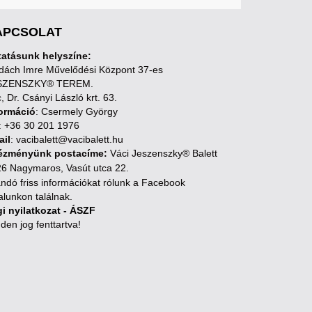
APCSOLAT
atásunk helyszíne:
ách Imre Művelődési Központ 37-es
SZENSZKY® TEREM.
, Dr. Csányi László krt. 63.
ormáció
: Csermely György
: +36 30 201 1976
ail
: vacibalett@vacibalett.hu
tézményünk postacíme:
Váci Jeszenszky® Balett
6 Nagymaros, Vasút utca 22.
andó friss információkat rólunk a Facebook
alunkon találnak.
i nyilatkozat - ÁSZF
den jog fenttartva!