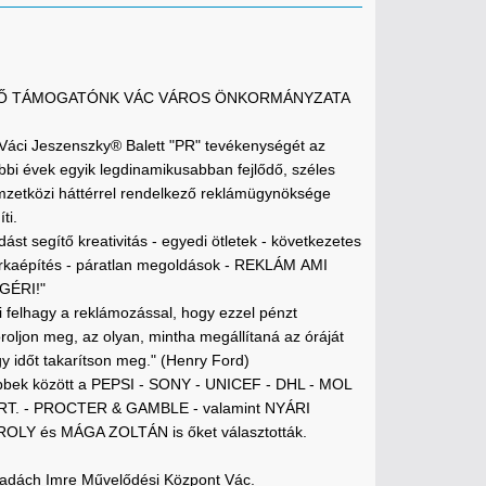
FŐ TÁMOGATÓNK VÁC VÁROS ÖNKORMÁNYZATA
 Váci Jeszenszky® Balett "PR" tevékenységét az
bbi évek egyik legdinamikusabban fejlődő, széles
zetközi háttérrel rendelkező reklámügynöksége
ti.
dást segítő kreativitás - egyedi ötletek - következetes
kaépítés - páratlan megoldások - REKLÁM AMI
GÉRI!"
i felhagy a reklámozással, hogy ezzel pénzt
roljon meg, az olyan, mintha megállítaná az óráját
y időt takarítson meg." (Henry Ford)
bek között a PEPSI - SONY - UNICEF - DHL - MOL
RT. - PROCTER & GAMBLE - valamint NYÁRI
OLY és MÁGA ZOLTÁN is őket választották.
adách Imre Művelődési Központ Vác.