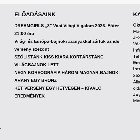
ELŐADÁSAINK
K
Okt
DREAMGIRLS „3” Váci Világi Vigalom 2026. Főtér
Mad
21:00 óra
JE
Világ- és Európa-bajnoki aranyakkal zártuk az idei
Vác
verseny szezont
Inf
Tel
SZÓLISTÁNK KISS KIARA KORTÁRSTÁNC
Em
VILÁGBAJNOK LETT
In
NÉGY KOREOGRÁFIA HÁROM MAGYAR-BAJNOKI
262
ARANY EGY BRONZ
Áll
KÉT VERSENY EGY HÉTVÉGÉN – KIVÁLÓ
old
Jog
EREDMÉNYEK
Min
.