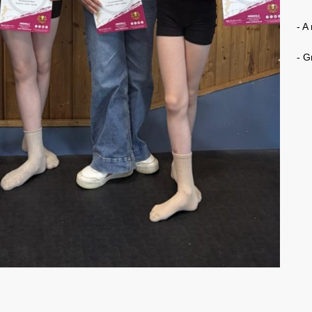
- A
- G