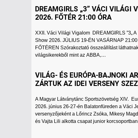
DREAMGIRLS „3” VÁCI VILÁGI 
2026. FŐTÉR 21:00 ÓRA
XXII. Váci Világi Vigalom DREAMGIRLS ​”3„ A
Show 2026. JÚLIUS 19-ÉN VASÁRNAP 21:0
FŐTÉREN Szórakoztató összeállítást láthatnak
világsikerekből mint az ABBA,…
VILÁG- ÉS EURÓPA-BAJNOKI A
ZÁRTUK AZ IDEI VERSENY SZE
A Magyar Látványtánc Sportszövetség XIV. E
2026. június 26-27-én Balatonfüreden a Váci 
versenyzőjeként a Lőrincz Zsóka, Mikesy Magd
és Vajta Lili alkotta csapat junior korcsoportb