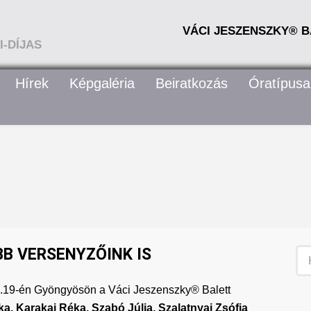
VÁCI JESZENSZKY® B
-DÍJAS
Hírek
Képgaléria
Beiratkozás
Óratípusa
B VERSENYZŐINK IS
04.19-én Gyöngyösön a
Váci Jeszenszky® Balett
, Karakai Réka, Szabó Júlia, Szalatnyai Zsófia