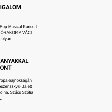
VIGALOM
 Pop-Musical Koncert
0 ÓRAKOR A VÁCI
 olyan
RANYAKKAL
ZONT
uropa-bajnokságán
Jeszenszky® Balett
olna, Szűcs Szófia
an…