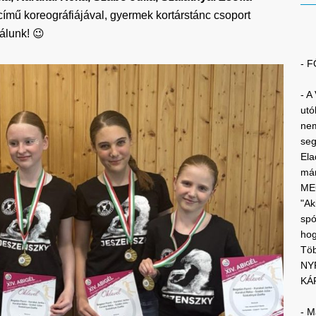
mű koreográfiájával, gyermek kortárstánc csoport
lálunk! 😉
- 
- A
utó
nem
segí
Ela
már
ME
"Ak
spó
hog
Töb
NY
KÁR
- M