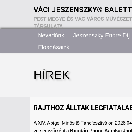
VÁCI JESZENSZKY® BALETT
PEST MEGYE ÉS VÁC VÁROS MŰVÉSZETI
TÁRSULATA
Névadónk
Jeszenszky Endre Díj
Előadásaink
HÍREK
RAJTHOZ ÁLLTAK LEGFIATALAB
A XIV. Abigél Minősítő Táncfesztiválon 2026.
versenyzőiként a
Bogdán Panni, Karakai Janka