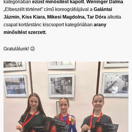
kategóriában
ezüst minősítést kapott
.
Wéninger Dalma
„Elbeszélt történet” című koreográfiájával a
Galántai
Jázmin, Kiss Kiara, Mikesi Magdolna, Tar Dóra
alkotta
csapat kortárstánc kiscsoport kategóriában
arany
minősítést szerzett
.
Gratulálunk! 😉