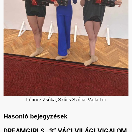
Lőrincz Zsóka, Szűcs Szófia, Vajta Lili
Hasonló bejegyzések
DREAMGIRLS „3” VÁCI VILÁGI VIGALOM