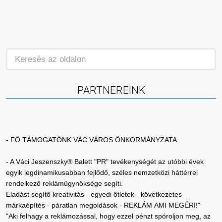
PARTNEREINK
- FŐ TÁMOGATÓNK VÁC VÁROS ÖNKORMÁNYZATA
- A Váci Jeszenszky® Balett "PR" tevékenységét az utóbbi évek
egyik legdinamikusabban fejlődő, széles nemzetközi háttérrel
rendelkező reklámügynöksége segíti.
Eladást segítő kreativitás - egyedi ötletek - következetes
márkaépítés - páratlan megoldások - REKLÁM AMI MEGÉRI!"
"Aki felhagy a reklámozással, hogy ezzel pénzt spóroljon meg, az