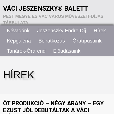
VÁCI JESZENSZKY® BALETT
PEST MEGYE ÉS VÁC VÁROS MŰVÉSZETI-DÍJAS
TÁRSULATA
Névadónk
Jeszenszky Endre Díj
Hírek
VÁCI JESZENSZKY® BALETT – RÓLUNK
Képgaléria
Beiratkozás
Óratípusaink
Tanárok-Órarend
Előadásaink
ELÉRHETŐSÉGEK
HÍREK
ÖT PRODUKCIÓ – NÉGY ARANY – EGY
EZÜST JÓL DEBÜTÁLTAK A VÁCI