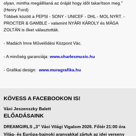
olyan, mintha megállítaná az óráját hogy időt takarítson meg."
(Henry Ford)
Többek között a PEPSI - SONY - UNICEF - DHL - MOL NYRT. -
PROCTER & GAMBLE - valamint NYÁRI KÁROLY és MÁGA
ZOLTÁN is őket választották.
- Madách Imre Művelődési Központ Vác.
- A minőség garanciája:
www.charlesmusic.hu
- Grafikai design:
www.muragrafika.hu
KÖVESS A FACEBOOKON IS!
Váci Jeszenszky Balett
ELŐADÁSAINK
DREAMGIRLS „3” Váci Világi Vigalom 2026. Főtér 21:00 óra
Világ- és Európa-bajnoki aranyakkal zártuk az idei verseny