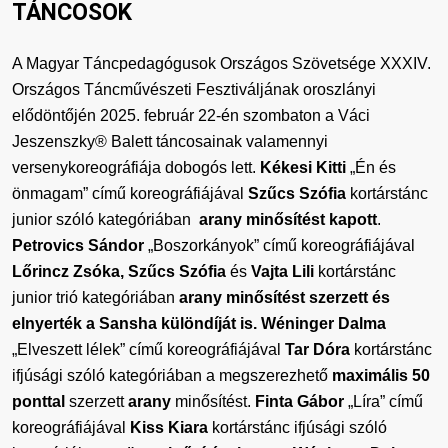
TÁNCOSOK
A Magyar Táncpedagógusok Országos Szövetsége XXXIV.
Országos Táncművészeti Fesztiváljának oroszlányi
elődöntőjén 2025. február 22-én szombaton a Váci
Jeszenszky® Balett táncosainak valamennyi
versenykoreográfiája dobogós lett.
Kékesi Kitti
„Én és
önmagam” című koreográfiájával
Szűcs Szófia
kortárstánc
junior szóló kategóriában
arany minősítést kapott
.
Petrovics Sándor
„Boszorkányok” című koreográfiájával
Lőrincz Zsóka, Szűcs Szófia
és
Vajta Lili
kortárstánc
junior trió kategóriában
arany minősítést szerzett
és
elnyerték a Sansha különdíját is. Wéninger Dalma
„Elveszett lélek” című koreográfiájával
Tar Dóra
kortárstánc
ifjúsági szóló kategóriában a megszerezhető
maximális 50
ponttal
szerzett
arany
minősítést.
Finta Gábor
„Líra” című
koreográfiájával
Kiss Kiara
kortárstánc ifjúsági szóló