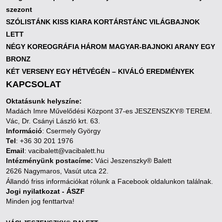
szezont
SZÓLISTÁNK KISS KIARA KORTÁRSTÁNC VILÁGBAJNOK
LETT
NÉGY KOREOGRÁFIA HÁROM MAGYAR-BAJNOKI ARANY EGY
BRONZ
KÉT VERSENY EGY HÉTVÉGÉN – KIVÁLÓ EREDMÉNYEK
KAPCSOLAT
Oktatásunk helyszíne:
Madách Imre Művelődési Központ 37-es JESZENSZKY® TEREM.
Vác, Dr. Csányi László krt. 63.
Információ
: Csermely György
Tel
: +36 30 201 1976
Email
: vacibalett@vacibalett.hu
Intézményünk postacíme:
Váci Jeszenszky® Balett
2626 Nagymaros, Vasút utca 22.
Állandó friss információkat rólunk a Facebook oldalunkon találnak.
Jogi nyilatkozat - ÁSZF
Minden jog fenttartva!