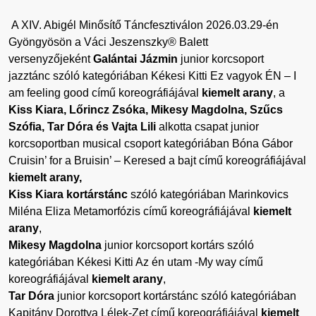
A XIV. Abigél Minősítő Táncfesztiválon 2026.03.29-én
Gyöngyösön a
Váci Jeszenszky® Balett
versenyzőjeként
Galántai Jázmin
junior korcsoport
jazztánc szóló kategóriában Kékesi Kitti Ez vagyok ÉN
– I
am feeling good
című koreográfiájával
kiemelt arany
, a
Kiss Kiara, Lőrincz Zsóka, Mikesy Magdolna, Szűcs
Szófia, Tar Dóra és Vajta Lili
alkotta csapat junior
korcsoportban musical csoport kategóriában Bóna Gábor
Cruisin’ for a Bruisin’ – Keresed a bajt című koreográfiájával
kiemelt arany,
Kiss Kiara kortárstánc
szóló
kateg
óriában Marinkovics
Miléna Eliza Metamorfózis című koreográfiájával
kiemelt
arany
,
Mikesy Magdolna
junior korcsoport kortárs szóló
kategóriában Kékesi Kitti Az én utam
-My way
című
koreográfiájával
kiemelt arany
,
Tar Dóra
junior korcsoport kortárstánc szóló kategóriában
Kapitány Dorottya Lélek-Zet című koreográfiájával
kiemelt