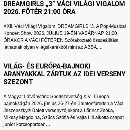
DREAMGIRLS „3” VÁCI VILÁGI VIGALOM
2026. FŐTÉR 21:00 ÓRA
XXII. Váci Világi Vigalom DREAMGIRLS ​”3„ A Pop-Musical
Koncert Show 2026. JÚLIUS 19-ÉN VASÁRNAP 21:00
ÓRAKOR A VÁCI FŐTÉREN Szórakoztató összeállítást
láthatnak olyan világsikerekből mint az ABBA,…
VILÁG- ÉS EURÓPA-BAJNOKI
ARANYAKKAL ZÁRTUK AZ IDEI VERSENY
SZEZONT
A Magyar Látványtánc Sportszövetség XIV. Europa-
bajnokságán 2026. június 26-27-én Balatonfüreden a Váci
Jeszenszky® Balett versenyzőjeként a Lőrincz Zsóka,
Mikesy Magdolna, Szűcs Szófia és Vajta Lili alkotta csapat
junior korcsoportban…