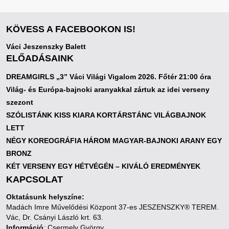
KÖVESS A FACEBOOKON IS!
Váci Jeszenszky Balett
ELŐADÁSAINK
DREAMGIRLS „3” Váci Világi Vigalom 2026. Főtér 21:00 óra
Világ- és Európa-bajnoki aranyakkal zártuk az idei verseny
szezont
SZÓLISTÁNK KISS KIARA KORTÁRSTÁNC VILÁGBAJNOK
LETT
NÉGY KOREOGRÁFIA HÁROM MAGYAR-BAJNOKI ARANY EGY
BRONZ
KÉT VERSENY EGY HÉTVÉGÉN – KIVÁLÓ EREDMÉNYEK
KAPCSOLAT
Oktatásunk helyszíne:
Madách Imre Művelődési Központ 37-es JESZENSZKY® TEREM.
Vác, Dr. Csányi László krt. 63.
Információ
: Csermely György