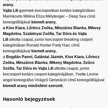
arany
,
Vajta Lili
gyermek korcsoportban kortárs kategóriában
Marinkovits Miléna Eliza
Mélytenger – Deep Sea
című
koreográfiájával
kiemelt arany
,
a Kiss Kiara, Lőrincz Zsóka, Mészáros Blanka, Mikesy
Magdolna,
Szalatnyai Zsófia,
Tar Dóra és Vajta
Lili
alkotta csapat, junior korcsoport breaking csoport
kategóriában Ronald Hunter Party Harc című
koreográfiájával
kiemelt arany,
a
Bogdán Panni, Galántai Jázmin, Kiss Kiara, Lőrincz
Zsóka, Mészáros Blanka, Mikesy Magdolna, Szűcs
Szófia, Tar Dóra és Vajta Lili
alkotta csapat, junior
korcsoport kortárs csoport kategóriájában, Yvette Levine
angol koreográfus Virágzó Generáció című koreográfiájával
kiemelt arany minősítést szerzett.
Hasonló bejegyzések