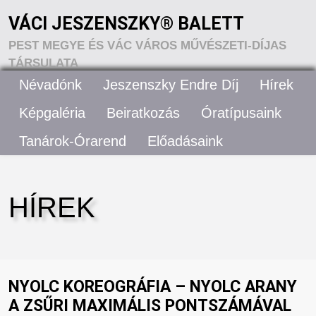
VÁCI JESZENSZKY® BALETT
PEST MEGYE ÉS VÁC VÁROS MŰVÉSZETI-DÍJAS
TÁRSULATA
Névadónk
Jeszenszky Endre Díj
Hírek
VÁCI JESZENSZKY® BALETT – RÓLUNK
Képgaléria
Beiratkozás
Óratípusaink
Tanárok-Órarend
Előadásaink
ELÉRHETŐSÉGEK
HÍREK
NYOLC KOREOGRÁFIA – NYOLC ARANY
A ZSŰRI MAXIMÁLIS PONTSZÁMÁVAL