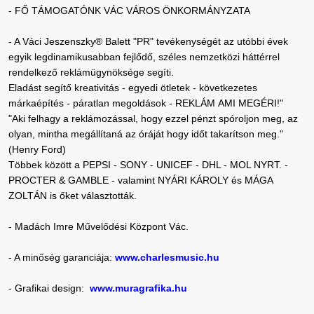
- FŐ TÁMOGATÓNK VÁC VÁROS ÖNKORMÁNYZATA
- A Váci Jeszenszky® Balett "PR" tevékenységét az utóbbi évek
egyik legdinamikusabban fejlődő, széles nemzetközi háttérrel
rendelkező reklámügynöksége segíti.
Eladást segítő kreativitás - egyedi ötletek - következetes
márkaépítés - páratlan megoldások - REKLÁM AMI MEGÉRI!"
"Aki felhagy a reklámozással, hogy ezzel pénzt spóroljon meg, az
olyan, mintha megállítaná az óráját hogy időt takarítson meg."
(Henry Ford)
Többek között a PEPSI - SONY - UNICEF - DHL - MOL NYRT. -
PROCTER & GAMBLE - valamint NYÁRI KÁROLY és MÁGA
ZOLTÁN is őket választották.
- Madách Imre Művelődési Központ Vác.
- A minőség garanciája:
www.charlesmusic.hu
- Grafikai design:
www.muragrafika.hu