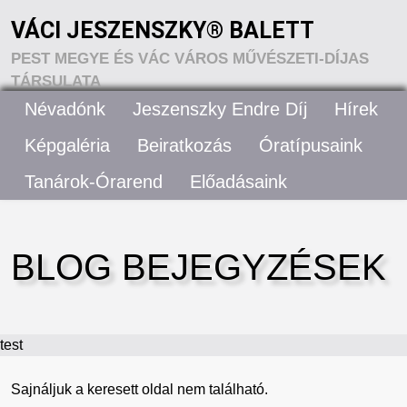
VÁCI JESZENSZKY® BALETT
PEST MEGYE ÉS VÁC VÁROS MŰVÉSZETI-DÍJAS
TÁRSULATA
Névadónk
Jeszenszky Endre Díj
Hírek
VÁCI JESZENSZKY® BALETT – RÓLUNK
Képgaléria
Beiratkozás
Óratípusaink
Tanárok-Órarend
Előadásaink
ELÉRHETŐSÉGEK
BLOG BEJEGYZÉSEK
test
Sajnáljuk a keresett oldal nem található.