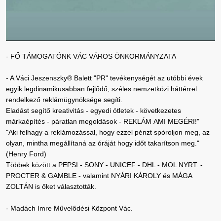
- FŐ TÁMOGATÓNK VÁC VÁROS ÖNKORMÁNYZATA
- A Váci Jeszenszky® Balett "PR" tevékenységét az utóbbi évek
egyik legdinamikusabban fejlődő, széles nemzetközi háttérrel
rendelkező reklámügynöksége segíti.
Eladást segítő kreativitás - egyedi ötletek - következetes
márkaépítés - páratlan megoldások - REKLÁM AMI MEGÉRI!"
"Aki felhagy a reklámozással, hogy ezzel pénzt spóroljon meg, az
olyan, mintha megállítaná az óráját hogy időt takarítson meg."
(Henry Ford)
Többek között a PEPSI - SONY - UNICEF - DHL - MOL NYRT. -
PROCTER & GAMBLE - valamint NYÁRI KÁROLY és MÁGA
ZOLTÁN is őket választották.
- Madách Imre Művelődési Központ Vác.