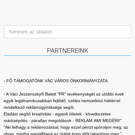
PARTNEREINK
- FŐ TÁMOGATÓNK VÁC VÁROS ÖNKORMÁNYZATA
- A Váci Jeszenszky® Balett "PR" tevékenységét az utóbbi évek
egyik legdinamikusabban fejlődő, széles nemzetközi háttérrel
rendelkező reklámügynöksége segíti.
Eladást segítő kreativitás - egyedi ötletek - következetes
márkaépítés - páratlan megoldások - REKLÁM AMI MEGÉRI!"
"Aki felhagy a reklámozással, hogy ezzel pénzt spóroljon meg, az
olyan, mintha megállítaná az óráját hogy időt takarítson meg."