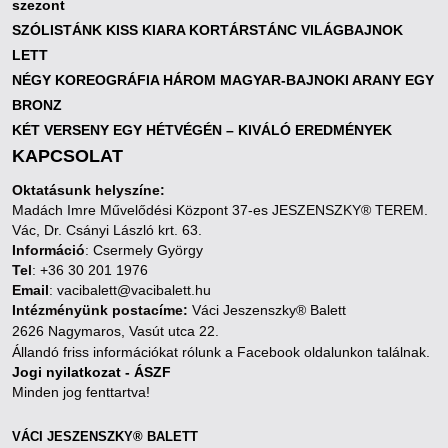
szezont
SZÓLISTÁNK KISS KIARA KORTÁRSTÁNC VILÁGBAJNOK
LETT
NÉGY KOREOGRÁFIA HÁROM MAGYAR-BAJNOKI ARANY EGY
BRONZ
KÉT VERSENY EGY HÉTVÉGÉN – KIVÁLÓ EREDMÉNYEK
KAPCSOLAT
Oktatásunk helyszíne:
Madách Imre Művelődési Központ 37-es JESZENSZKY® TEREM.
Vác, Dr. Csányi László krt. 63.
Információ
: Csermely György
Tel
: +36 30 201 1976
Email
: vacibalett@vacibalett.hu
Intézményünk postacíme:
Váci Jeszenszky® Balett
2626 Nagymaros, Vasút utca 22.
Állandó friss információkat rólunk a Facebook oldalunkon találnak.
Jogi nyilatkozat - ÁSZF
Minden jog fenttartva!
VÁCI JESZENSZKY® BALETT