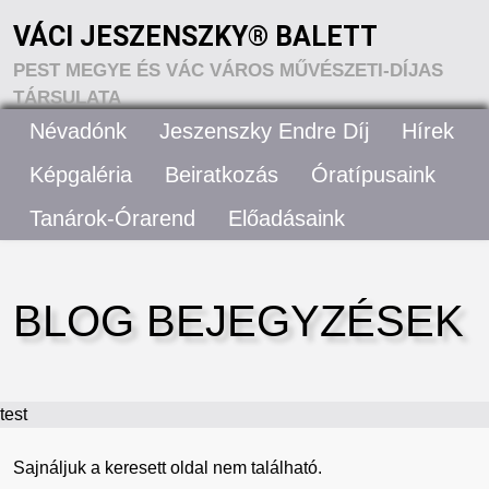
VÁCI JESZENSZKY® BALETT
PEST MEGYE ÉS VÁC VÁROS MŰVÉSZETI-DÍJAS
TÁRSULATA
Névadónk
Jeszenszky Endre Díj
Hírek
VÁCI JESZENSZKY® BALETT – RÓLUNK
Képgaléria
Beiratkozás
Óratípusaink
Tanárok-Órarend
Előadásaink
ELÉRHETŐSÉGEK
BLOG BEJEGYZÉSEK
test
Sajnáljuk a keresett oldal nem található.