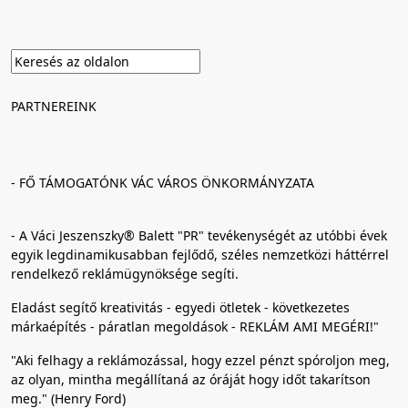
PARTNEREINK
- FŐ TÁMOGATÓNK VÁC VÁROS ÖNKORMÁNYZATA
- A Váci Jeszenszky® Balett "PR" tevékenységét az utóbbi évek
egyik legdinamikusabban fejlődő, széles nemzetközi háttérrel
rendelkező reklámügynöksége segíti.
Eladást segítő kreativitás - egyedi ötletek - következetes
márkaépítés - páratlan megoldások - REKLÁM AMI MEGÉRI!"
"Aki felhagy a reklámozással, hogy ezzel pénzt spóroljon meg,
az olyan, mintha megállítaná az óráját hogy időt takarítson
meg." (Henry Ford)