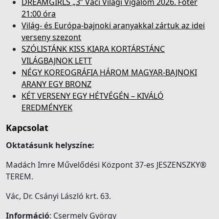
DREAMGIRLS „3” Váci Világi Vigalom 2026. Főtér
21:00 óra
Világ- és Európa-bajnoki aranyakkal zártuk az idei
verseny szezont
SZÓLISTÁNK KISS KIARA KORTÁRSTÁNC
VILÁGBAJNOK LETT
NÉGY KOREOGRÁFIA HÁROM MAGYAR-BAJNOKI
ARANY EGY BRONZ
KÉT VERSENY EGY HÉTVÉGÉN – KIVÁLÓ
EREDMÉNYEK
Kapcsolat
Oktatásunk helyszíne:
Madách Imre Művelődési Központ 37-es JESZENSZKY®
TEREM.
Vác, Dr. Csányi László krt. 63.
Információ
: Csermely György