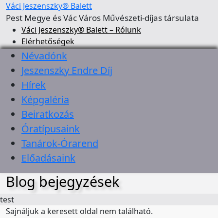
Váci Jeszenszky® Balett
Pest Megye és Vác Város Művészeti-díjas társulata
Váci Jeszenszky® Balett – Rólunk
Elérhetőségek
Névadónk
Jeszenszky Endre Díj
Hírek
Képgaléria
Beiratkozás
Óratípusaink
Tanárok-Órarend
Előadásaink
Blog bejegyzések
test
Sajnáljuk a keresett oldal nem található.