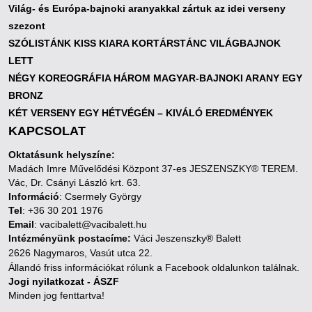
Világ- és Európa-bajnoki aranyakkal zártuk az idei verseny
szezont
SZÓLISTÁNK KISS KIARA KORTÁRSTÁNC VILÁGBAJNOK
LETT
NÉGY KOREOGRÁFIA HÁROM MAGYAR-BAJNOKI ARANY EGY
BRONZ
KÉT VERSENY EGY HÉTVÉGÉN – KIVÁLÓ EREDMÉNYEK
KAPCSOLAT
Oktatásunk helyszíne:
Madách Imre Művelődési Központ 37-es JESZENSZKY® TEREM.
Vác, Dr. Csányi László krt. 63.
Információ
: Csermely György
Tel
: +36 30 201 1976
Email
: vacibalett@vacibalett.hu
Intézményünk postacíme:
Váci Jeszenszky® Balett
2626 Nagymaros, Vasút utca 22.
Állandó friss információkat rólunk a Facebook oldalunkon találnak.
Jogi nyilatkozat - ÁSZF
Minden jog fenttartva!