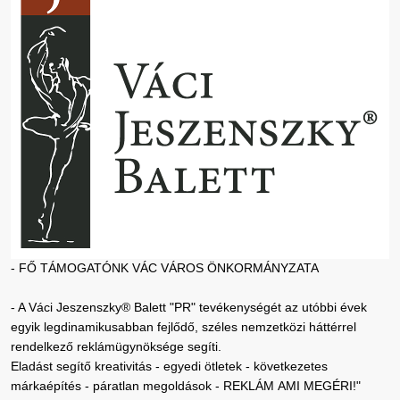
- FŐ TÁMOGATÓNK VÁC VÁROS ÖNKORMÁNYZATA
- A Váci Jeszenszky® Balett "PR" tevékenységét az utóbbi évek
egyik legdinamikusabban fejlődő, széles nemzetközi háttérrel
rendelkező reklámügynöksége segíti.
Eladást segítő kreativitás - egyedi ötletek - következetes
márkaépítés - páratlan megoldások - REKLÁM AMI MEGÉRI!"