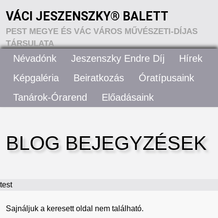
VÁCI JESZENSZKY® BALETT
PEST MEGYE ÉS VÁC VÁROS MŰVÉSZETI-DÍJAS
TÁRSULATA
Névadónk
Jeszenszky Endre Díj
Hírek
VÁCI JESZENSZKY® BALETT – RÓLUNK
Képgaléria
Beiratkozás
Óratípusaink
Tanárok-Órarend
Előadásaink
ELÉRHETŐSÉGEK
BLOG BEJEGYZÉSEK
test
Sajnáljuk a keresett oldal nem található.