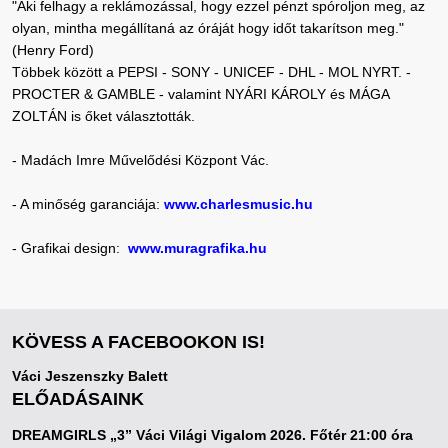
"Aki felhagy a reklámozással, hogy ezzel pénzt spóroljon meg, az
olyan, mintha megállítaná az óráját hogy időt takarítson meg."
(Henry Ford)
Többek között a PEPSI - SONY - UNICEF - DHL - MOL NYRT. -
PROCTER & GAMBLE - valamint NYÁRI KÁROLY és MÁGA
ZOLTÁN is őket választották.
- Madách Imre Művelődési Központ Vác.
- A minőség garanciája:
www.charlesmusic.hu
- Grafikai design:
www.muragrafika.hu
KÖVESS A FACEBOOKON IS!
Váci Jeszenszky Balett
ELŐADÁSAINK
DREAMGIRLS „3” Váci Világi Vigalom 2026. Főtér 21:00 óra