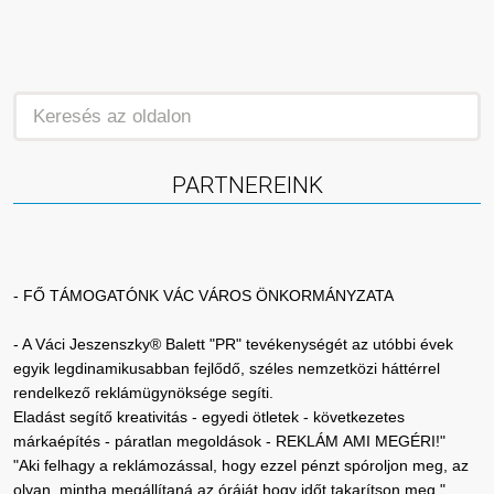
PARTNEREINK
- FŐ TÁMOGATÓNK VÁC VÁROS ÖNKORMÁNYZATA
- A Váci Jeszenszky® Balett "PR" tevékenységét az utóbbi évek
egyik legdinamikusabban fejlődő, széles nemzetközi háttérrel
rendelkező reklámügynöksége segíti.
Eladást segítő kreativitás - egyedi ötletek - következetes
márkaépítés - páratlan megoldások - REKLÁM AMI MEGÉRI!"
"Aki felhagy a reklámozással, hogy ezzel pénzt spóroljon meg, az
olyan, mintha megállítaná az óráját hogy időt takarítson meg."