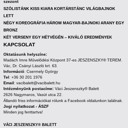
szezont
SZÓLISTÁNK KISS KIARA KORTÁRSTÁNC VILÁGBAJNOK
LETT
NÉGY KOREOGRÁFIA HÁROM MAGYAR-BAJNOKI ARANY EGY
BRONZ
KÉT VERSENY EGY HÉTVÉGÉN – KIVÁLÓ EREDMÉNYEK
KAPCSOLAT
Oktatásunk helyszíne:
Madách Imre Művelődési Központ 37-es JESZENSZKY® TEREM.
Vác, Dr. Csányi László krt. 63.
Információ
: Csermely György
Tel
: +36 30 201 1976
Email
: vacibalett@vacibalett.hu
Intézményünk postacíme:
Váci Jeszenszky® Balett
2626 Nagymaros, Vasút utca 22.
Állandó friss információkat rólunk a Facebook oldalunkon találnak.
Jogi nyilatkozat - ÁSZF
Minden jog fenttartva!
VÁCI JESZENSZKY® BALETT