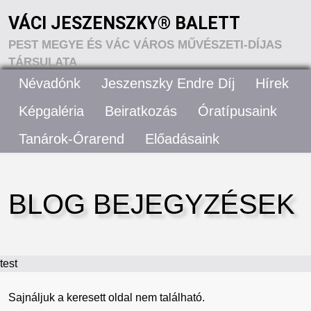
VÁCI JESZENSZKY® BALETT
PEST MEGYE ÉS VÁC VÁROS MŰVÉSZETI-DÍJAS
TÁRSULATA
Névadónk
Jeszenszky Endre Díj
Hírek
VÁCI JESZENSZKY® BALETT – RÓLUNK
Képgaléria
Beiratkozás
Óratípusaink
Tanárok-Órarend
Előadásaink
ELÉRHETŐSÉGEK
BLOG BEJEGYZÉSEK
test
Sajnáljuk a keresett oldal nem található.