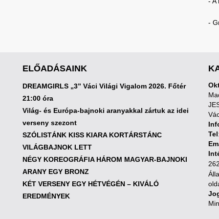
- A
- G
ELŐADÁSAINK
K
Okt
DREAMGIRLS „3” Váci Világi Vigalom 2026. Főtér
Mad
21:00 óra
JE
Világ- és Európa-bajnoki aranyakkal zártuk az idei
Vác
verseny szezont
Inf
Tel
SZÓLISTÁNK KISS KIARA KORTÁRSTÁNC
Em
VILÁGBAJNOK LETT
In
NÉGY KOREOGRÁFIA HÁROM MAGYAR-BAJNOKI
262
ARANY EGY BRONZ
Áll
KÉT VERSENY EGY HÉTVÉGÉN – KIVÁLÓ
old
Jog
EREDMÉNYEK
Min