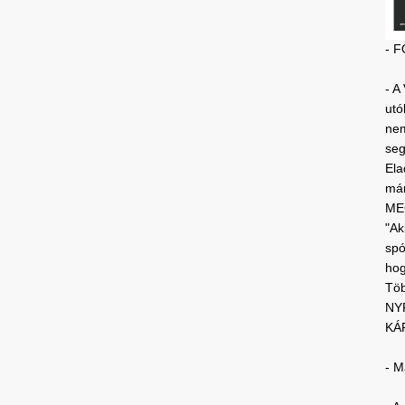
- 
- A
utó
nem
segí
Ela
már
ME
"Ak
spó
hog
Töb
NY
KÁR
- M