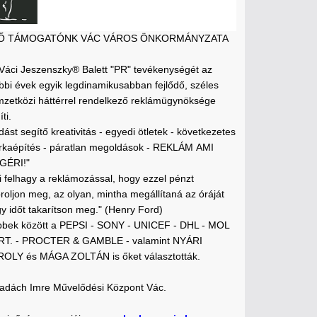
FŐ TÁMOGATÓNK VÁC VÁROS ÖNKORMÁNYZATA
 Váci Jeszenszky® Balett "PR" tevékenységét az
bbi évek egyik legdinamikusabban fejlődő, széles
zetközi háttérrel rendelkező reklámügynöksége
ti.
dást segítő kreativitás - egyedi ötletek - következetes
kaépítés - páratlan megoldások - REKLÁM AMI
GÉRI!"
i felhagy a reklámozással, hogy ezzel pénzt
roljon meg, az olyan, mintha megállítaná az óráját
y időt takarítson meg." (Henry Ford)
bek között a PEPSI - SONY - UNICEF - DHL - MOL
RT. - PROCTER & GAMBLE - valamint NYÁRI
OLY és MÁGA ZOLTÁN is őket választották.
adách Imre Művelődési Központ Vác.