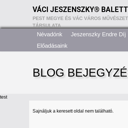
VÁCI JESZENSZKY® BALETT
PEST MEGYE ÉS VÁC VÁROS MŰVÉSZETI
TÁRSULATA
Névadónk
Jeszenszky Endre Díj
Előadásaink
BLOG BEJEGYZ
test
Sajnáljuk a keresett oldal nem található.