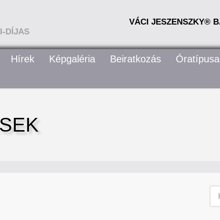
VÁCI JESZENSZKY® B
-DÍJAS
Hírek
Képgaléria
Beiratkozás
Óratípusa
ÉSEK