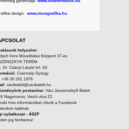
 minőség garanciája:
www.charlesmusic.hu
rafikai design:
www.muragrafika.hu
APCSOLAT
atásunk helyszíne:
ách Imre Művelődési Központ 37-es
SZENSZKY® TEREM.
, Dr. Csányi László krt. 63.
ormáció
: Csermely György
: +36 30 201 1976
ail
: vacibalett@vacibalett.hu
tézményünk postacíme:
Váci Jeszenszky® Balett
6 Nagymaros, Vasút utca 22.
andó friss információkat rólunk a Facebook
alunkon találnak.
i nyilatkozat - ÁSZF
den jog fenttartva!