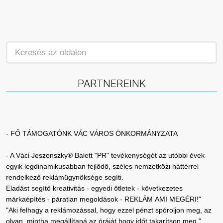
PARTNEREINK
- FŐ TÁMOGATÓNK VÁC VÁROS ÖNKORMÁNYZATA
- A Váci Jeszenszky® Balett "PR" tevékenységét az utóbbi évek
egyik legdinamikusabban fejlődő, széles nemzetközi háttérrel
rendelkező reklámügynöksége segíti.
Eladást segítő kreativitás - egyedi ötletek - következetes
márkaépítés - páratlan megoldások - REKLÁM AMI MEGÉRI!"
"Aki felhagy a reklámozással, hogy ezzel pénzt spóroljon meg, az
olyan, mintha megállítaná az óráját hogy időt takarítson meg."