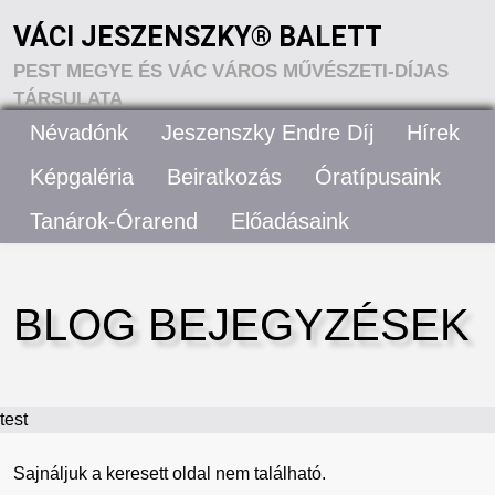
VÁCI JESZENSZKY® BALETT
PEST MEGYE ÉS VÁC VÁROS MŰVÉSZETI-DÍJAS
TÁRSULATA
Névadónk
Jeszenszky Endre Díj
Hírek
VÁCI JESZENSZKY® BALETT – RÓLUNK
Képgaléria
Beiratkozás
Óratípusaink
Tanárok-Órarend
Előadásaink
ELÉRHETŐSÉGEK
BLOG BEJEGYZÉSEK
test
Sajnáljuk a keresett oldal nem található.