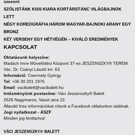
szezont
SZÓLISTÁNK KISS KIARA KORTÁRSTÁNC VILÁGBAJNOK
LETT
NÉGY KOREOGRÁFIA HÁROM MAGYAR-BAJNOKI ARANY EGY
BRONZ
KÉT VERSENY EGY HÉTVÉGÉN – KIVÁLÓ EREDMÉNYEK
KAPCSOLAT
Oktatásunk helyszíne:
Madách Imre Művelődési Központ 37-es JESZENSZKY® TEREM.
Vác, Dr. Csányi László krt. 63.
Információ
: Csermely György
Tel
: +36 30 201 1976
Email
: vacibalett@vacibalett.hu
Intézményünk postacíme:
Váci Jeszenszky® Balett
2626 Nagymaros, Vasút utca 22.
Állandó friss információkat rólunk a Facebook oldalunkon találnak.
Jogi nyilatkozat - ÁSZF
Minden jog fenttartva!
VÁCI JESZENSZKY® BALETT